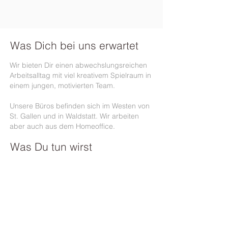
Was Dich bei uns erwartet
Wir bieten Dir einen abwechslungsreichen
Arbeitsalltag mit viel kreativem Spielraum in
einem jungen, motivierten Team.
Unsere Büros befinden sich im Westen von
St. Gallen und in Waldstatt. Wir arbeiten
aber auch aus dem Homeoffice.
Was Du tun wirst
Administrative Unterstützung der
Geschäftsleitung und der Projektleiter
Bearbeitung von Kreditoren-,
Debitorenrechnungen und Mahnwesen
(Proad, Abacus)