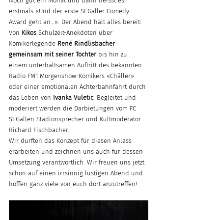
Noch gut ein Monat und dann heisst es 
erstmals «Und der erste St.Galler Comedy 
Award geht an…». Der Abend hält alles bereit: 
Von 
Kikos
 Schulzeit-Anekdoten über 
Komikerlegende 
René Rindlisbacher 
gemeinsam mit seiner Tochter
 bis hin zu 
einem unterhaltsamen Auftritt des bekannten 
Radio FM1 Morgenshow-Komikers «Chäller» 
oder einer emotionalen Achterbahnfahrt durch 
das Leben von 
Ivanka Vuletic
. Begleitet und 
moderiert werden die Darbietungen vom FC 
St.Gallen Stadionsprecher und Kultmoderator 
Richard Fischbacher.
Wir durften das Konzept für diesen Anlass 
erarbeiten und zeichnen uns auch für dessen 
Umsetzung verantwortlich. Wir freuen uns jetzt 
schon auf einen irrsinnig lustigen Abend und 
hoffen ganz viele von euch dort anzutreffen!